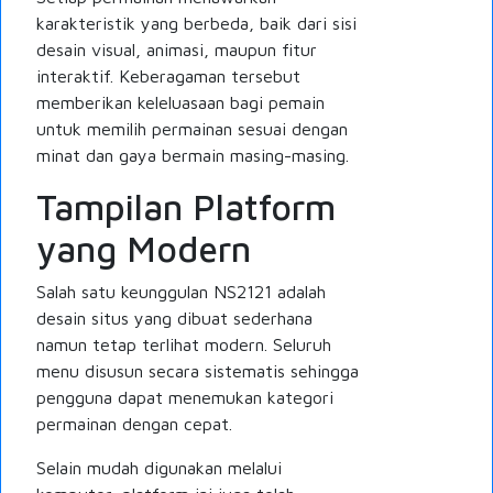
karakteristik yang berbeda, baik dari sisi
desain visual, animasi, maupun fitur
interaktif. Keberagaman tersebut
memberikan keleluasaan bagi pemain
untuk memilih permainan sesuai dengan
minat dan gaya bermain masing-masing.
Tampilan Platform
yang Modern
Salah satu keunggulan NS2121 adalah
desain situs yang dibuat sederhana
namun tetap terlihat modern. Seluruh
menu disusun secara sistematis sehingga
pengguna dapat menemukan kategori
permainan dengan cepat.
Selain mudah digunakan melalui