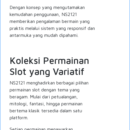
Dengan konsep yang mengutamakan
kemudahan penggunaan, NS2121
memberikan pengalaman bermain yang
praktis melalui sistem yang responsif dan
antarmuka yang mudah dipahami.
Koleksi Permainan
Slot yang Variatif
NS2121 menghadirkan berbagai pilihan
permainan slot dengan tema yang
beragam. Mulai dari petualangan,
mitologi, fantasi, hingga permainan
bertema klasik tersedia dalam satu
platform.
Setiap permainan menawarkan