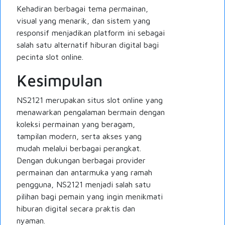
Kehadiran berbagai tema permainan,
visual yang menarik, dan sistem yang
responsif menjadikan platform ini sebagai
salah satu alternatif hiburan digital bagi
pecinta slot online.
Kesimpulan
NS2121 merupakan situs slot online yang
menawarkan pengalaman bermain dengan
koleksi permainan yang beragam,
tampilan modern, serta akses yang
mudah melalui berbagai perangkat.
Dengan dukungan berbagai provider
permainan dan antarmuka yang ramah
pengguna, NS2121 menjadi salah satu
pilihan bagi pemain yang ingin menikmati
hiburan digital secara praktis dan
nyaman.