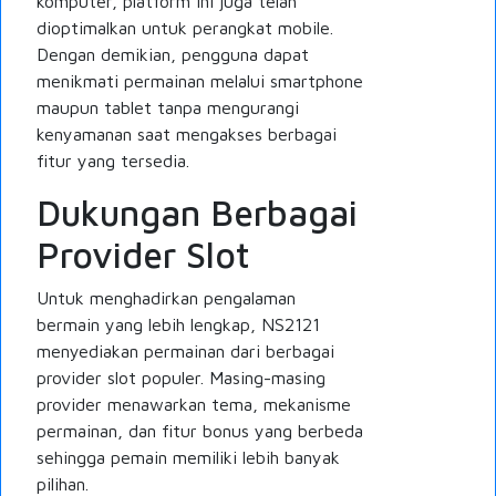
komputer, platform ini juga telah
dioptimalkan untuk perangkat mobile.
Dengan demikian, pengguna dapat
menikmati permainan melalui smartphone
maupun tablet tanpa mengurangi
kenyamanan saat mengakses berbagai
fitur yang tersedia.
Dukungan Berbagai
Provider Slot
Untuk menghadirkan pengalaman
bermain yang lebih lengkap, NS2121
menyediakan permainan dari berbagai
provider slot populer. Masing-masing
provider menawarkan tema, mekanisme
permainan, dan fitur bonus yang berbeda
sehingga pemain memiliki lebih banyak
pilihan.