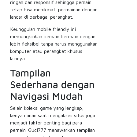
ringan dan responsif sehingga pemain
tetap bisa menikmati permainan dengan
lancar di berbagai perangkat.
Keunggulan mobile friendly ini
memungkinkan pemain bermain dengan
lebih fleksibel tanpa harus menggunakan
komputer atau perangkat khusus
lainnya.
Tampilan
Sederhana dengan
Navigasi Mudah
Selain koleksi game yang lengkap,
kenyamanan saat mengakses situs juga
menjadi faktor penting bagi para
pemain. Guci777 menawarkan tampilan