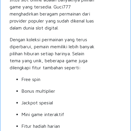
game yang tersedia. Guci777
menghadirkan beragam permainan dari
provider populer yang sudah dikenal luas
dalam dunia slot digital.
Dengan koleksi permainan yang terus
diperbarui, pemain memiliki lebih banyak
pilihan hiburan setiap harinya. Selain
tema yang unik, beberapa game juga
dilengkapi fitur tambahan seperti:
Free spin
Bonus multiplier
Jackpot spesial
Mini game interaktif
Fitur hadiah harian