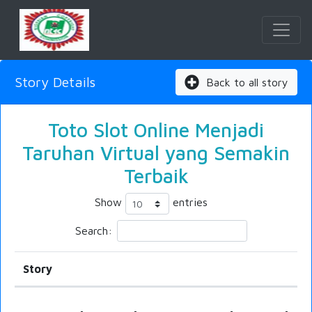
Story Details
Back to all story
Toto Slot Online Menjadi
Taruhan Virtual yang Semakin
Terbaik
Show
entries
Search:
Story