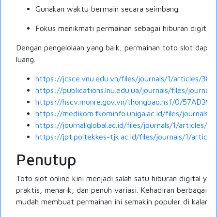
Gunakan waktu bermain secara seimbang.
Fokus menikmati permainan sebagai hiburan digital.
Dengan pengelolaan yang baik, permainan toto slot dapat
luang.
https://jcsce.vnu.edu.vn/files/journals/1/articles
https://publications.lnu.edu.ua/journals/files/journa
https://hscv.monre.gov.vn/thongbao.nsf/0/57AD39
https://medikom.fkominfo.uniga.ac.id/files/journals/
https://journal.global.ac.id/files/journals/1/article
https://jpt.poltekkes-tjk.ac.id/files/journals/1/arti
Penutup
Toto slot online kini menjadi salah satu hiburan digital 
praktis, menarik, dan penuh variasi. Kehadiran berbagai 
mudah membuat permainan ini semakin populer di kalanga