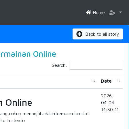
Home
Back to all story
ermainan Online
Search:
Date
2026-
n Online
04-04
14:30:11
yang cukup menonjol adalah kemunculan slot
tu tertentu.