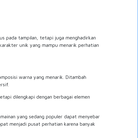
kus pada tampilan, tetapi juga menghadirkan
 karakter unik yang mampu menarik perhatian
 komposisi warna yang menarik. Ditambah
sif.
tetapi dilengkapi dengan berbagai elemen
permainan yang sedang populer dapat menyebar
pat menjadi pusat perhatian karena banyak