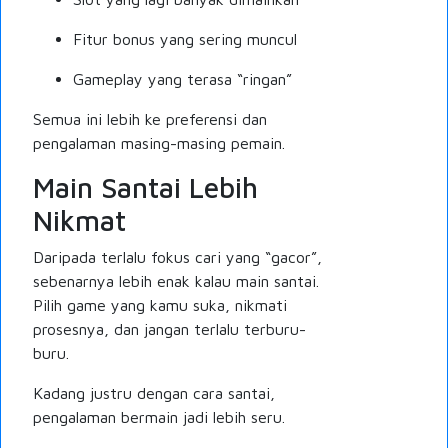
Fitur bonus yang sering muncul
Gameplay yang terasa “ringan”
Semua ini lebih ke preferensi dan
pengalaman masing-masing pemain.
Main Santai Lebih
Nikmat
Daripada terlalu fokus cari yang “gacor”,
sebenarnya lebih enak kalau main santai.
Pilih game yang kamu suka, nikmati
prosesnya, dan jangan terlalu terburu-
buru.
Kadang justru dengan cara santai,
pengalaman bermain jadi lebih seru.