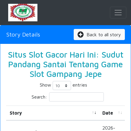
Story Details
Back to all story
Situs Slot Gacor Hari Ini: Sudut
Pandang Santai Tentang Game
Slot Gampang Jepe
Show
entries
Search:
Story
Date
2026-