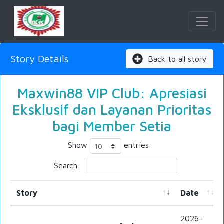
Story Details
Back to all story
Maxwin88 VIP Club: Apresiasi
Eksklusif dan Layanan Prioritas
bagi Member Setia
Show
entries
Search:
Story
Date
2026-