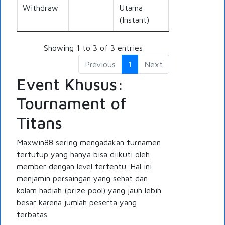
Withdraw
Utama
(Instant)
Showing 1 to 3 of 3 entries
Previous
1
Next
Event Khusus:
Tournament of
Titans
Maxwin88 sering mengadakan turnamen
tertutup yang hanya bisa diikuti oleh
member dengan level tertentu. Hal ini
menjamin persaingan yang sehat dan
kolam hadiah (prize pool) yang jauh lebih
besar karena jumlah peserta yang
terbatas.