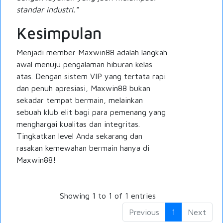
standar industri."
Kesimpulan
Menjadi member Maxwin88 adalah langkah
awal menuju pengalaman hiburan kelas
atas. Dengan sistem VIP yang tertata rapi
dan penuh apresiasi, Maxwin88 bukan
sekadar tempat bermain, melainkan
sebuah klub elit bagi para pemenang yang
menghargai kualitas dan integritas.
Tingkatkan level Anda sekarang dan
rasakan kemewahan bermain hanya di
Maxwin88!
Showing 1 to 1 of 1 entries
Previous
1
Next