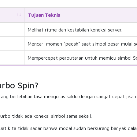
Tujuan Teknis
Melihat ritme dan kestabilan koneksi server.
Mencari momen "pecah" saat simbol besar mulai s
Mempercepat perputaran untuk memicu simbol Sc
urbo Spin?
ng berlebihan bisa menguras saldo dengan sangat cepat jika 
urbo tidak ada koneksi simbol sama sekali.
at kita tidak sadar bahwa modal sudah berkurang banyak dala