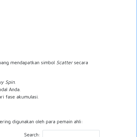
eluang mendapatkan simbol
Scatter
secara
y Spin
.
dal Anda.
ri fase akumulasi.
ering digunakan oleh para pemain ahli:
Search: